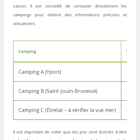
saison. Il est conseillé de contacter directement les
campings pour obtenir des informations précises et
actualisées.
Camping
Vue M
Camping A (Yport)
Partie
Camping B (Saint-Jouin-Bruneval)
Éloig
Camping C (Étretat – à vérifier la vue mer)
Direct
Il est important de noter que les prix sont donnés à titre