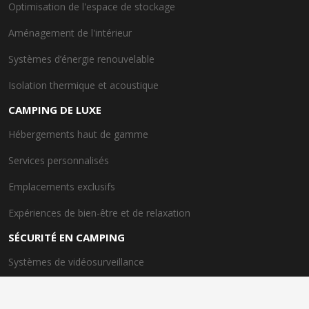
Optimisation de l'espace de stockage
Aménagement de l'intérieur
Systèmes d’énergie renouvelable
Isolation thermique et acoustique
CAMPING DE LUXE
Hébergements haut de gamme
Services personnalisés
Emplacements exclusifs
Expériences de bien-être et de relaxation
SÉCURITÉ EN CAMPING
Systèmes de vidéosurveillance
Équipements de sécurité incendie