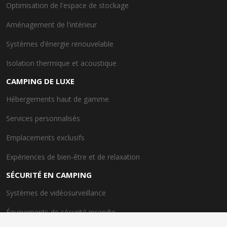
Optimisation de l'espace de stockage
Aménagement de l'intérieur
Systèmes d’énergie renouvelable
Isolation thermique et acoustique
CAMPING DE LUXE
Hébergements haut de gamme
Services personnalisés
Emplacements exclusifs
Expériences de bien-être et de relaxation
SÉCURITÉ EN CAMPING
Systèmes de vidéosurveillance
Équipements de sécurité incendie